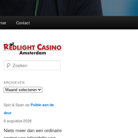
imer
Contact
Z
o
e
k
ARCHIEVEN
e
Archieven
n
Spic & Span
op
Politie aan de
deur
6 augustus 2026
Niets meer dan een ordinaire
poging van intimidatie van