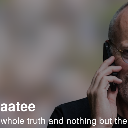
aatee
 whole truth and nothing but the 