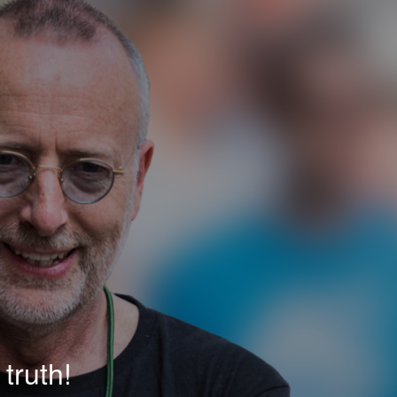
truth!