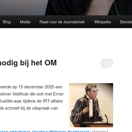
Blog
Media
Raad voor de Journalistiek
Wikipedia
Discla
odig bij het OM
iceerde op 15 december 2025 een
eimer Veldhuis die ooit met Ernst
Justitie was tijdens de IRT-affaire
ie schreef bij de uitspraak van
ionale ombudsman
,
Openbaar Ministerie
,
Rechtspraak
|
Getagged