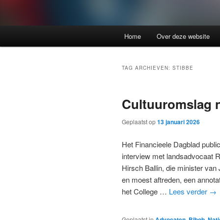
Home
Over deze website
TAG ARCHIEVEN:
STIBBE
Cultuuromslag n
Geplaatst op
13 januari 2026
Het Financieele Dagblad publ
interview met landsadvocaat R
Hirsch Ballin, die minister van 
en moest aftreden, een annotat
het College …
Lees verder
→
Geplaatst in
Advocaten
,
Bibob
,
Nat