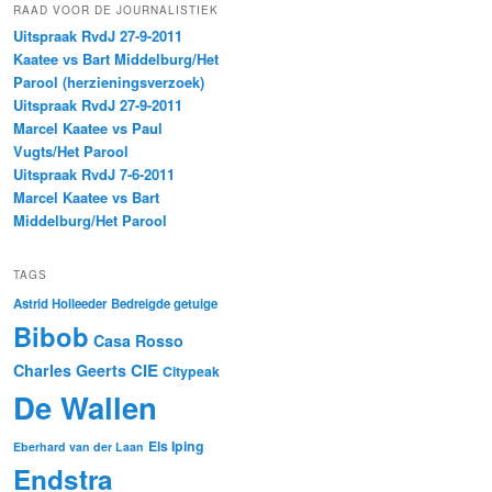
RAAD VOOR DE JOURNALISTIEK
Uitspraak RvdJ 27-9-2011
Kaatee vs Bart Middelburg/Het
Parool (herzieningsverzoek)
Uitspraak RvdJ 27-9-2011
Marcel Kaatee vs Paul
Vugts/Het Parool
Uitspraak RvdJ 7-6-2011
Marcel Kaatee vs Bart
Middelburg/Het Parool
TAGS
Astrid Holleeder
Bedreigde getuige
Bibob
Casa Rosso
CIE
Charles Geerts
Citypeak
De Wallen
Els Iping
Eberhard van der Laan
Endstra