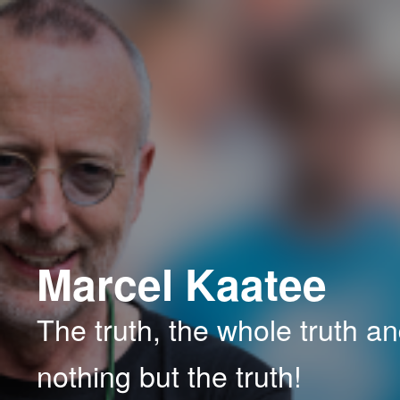
Spring
Spring
naar
naar
de
de
primaire
secundaire
inhoud
inhoud
Marcel Kaatee
The truth, the whole truth a
nothing but the truth!