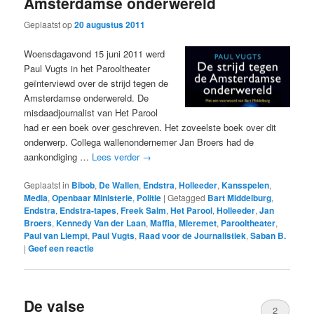
Amsterdamse onderwereld
Geplaatst op
20 augustus 2011
Woensdagavond 15 juni 2011 werd
Paul Vugts in het Parooltheater
geïnterviewd over de strijd tegen de
Amsterdamse onderwereld. De
misdaadjournalist van Het Parool
had er een boek over geschreven. Het zoveelste boek over dit
onderwerp. Collega wallenondernemer Jan Broers had de
aankondiging …
Lees verder
→
Geplaatst in
Bibob
,
De Wallen
,
Endstra
,
Holleeder
,
Kansspelen
,
Media
,
Openbaar Ministerie
,
Politie
|
Getagged
Bart Middelburg
,
Endstra
,
Endstra-tapes
,
Freek Salm
,
Het Parool
,
Holleeder
,
Jan
Broers
,
Kennedy Van der Laan
,
Maffia
,
Mieremet
,
Parooltheater
,
Paul van Liempt
,
Paul Vugts
,
Raad voor de Journalistiek
,
Saban B.
|
Geef een reactie
De valse
2