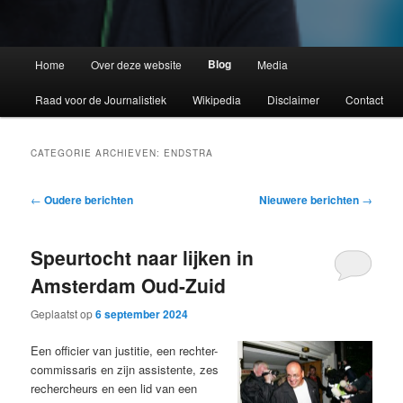
Blog
Home
Over deze website
Media
Raad voor de Journalistiek
Wikipedia
Disclaimer
Contact
CATEGORIE ARCHIEVEN:
ENDSTRA
Bericht
←
Oudere berichten
Nieuwere berichten
→
navigatie
Speurtocht naar lijken in
Amsterdam Oud-Zuid
Geplaatst op
6 september 2024
Een officier van justitie, een rechter-
commissaris en zijn assistente, zes
rechercheurs en een lid van een