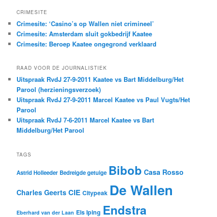
CRIMESITE
Crimesite: ‘Casino’s op Wallen niet crimineel’
Crimesite: Amsterdam sluit gokbedrijf Kaatee
Crimesite: Beroep Kaatee ongegrond verklaard
RAAD VOOR DE JOURNALISTIEK
Uitspraak RvdJ 27-9-2011 Kaatee vs Bart Middelburg/Het
Parool (herzieningsverzoek)
Uitspraak RvdJ 27-9-2011 Marcel Kaatee vs Paul Vugts/Het
Parool
Uitspraak RvdJ 7-6-2011 Marcel Kaatee vs Bart
Middelburg/Het Parool
TAGS
Bibob
Casa Rosso
Astrid Holleeder
Bedreigde getuige
De Wallen
CIE
Charles Geerts
Citypeak
Endstra
Els Iping
Eberhard van der Laan