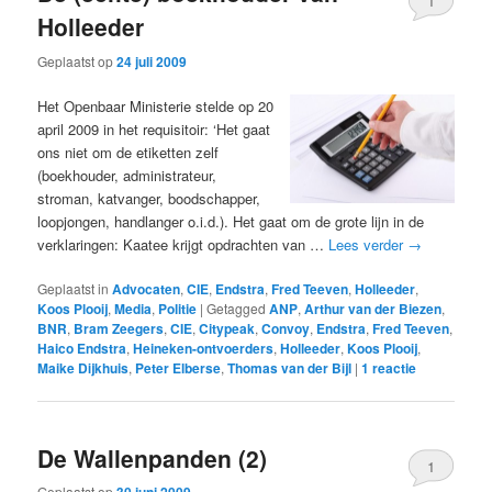
1
Holleeder
Geplaatst op
24 juli 2009
Het Openbaar Ministerie stelde op 20
april 2009 in het requisitoir: ‘Het gaat
ons niet om de etiketten zelf
(boekhouder, administrateur,
stroman, katvanger, boodschapper,
loopjongen, handlanger o.i.d.). Het gaat om de grote lijn in de
verklaringen: Kaatee krijgt opdrachten van …
Lees verder
→
Geplaatst in
Advocaten
,
CIE
,
Endstra
,
Fred Teeven
,
Holleeder
,
Koos Plooij
,
Media
,
Politie
|
Getagged
ANP
,
Arthur van der Biezen
,
BNR
,
Bram Zeegers
,
CIE
,
Citypeak
,
Convoy
,
Endstra
,
Fred Teeven
,
Haico Endstra
,
Heineken-ontvoerders
,
Holleeder
,
Koos Plooij
,
Maike Dijkhuis
,
Peter Elberse
,
Thomas van der Bijl
|
1
reactie
De Wallenpanden (2)
1
Geplaatst op