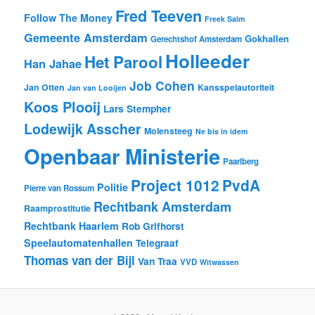
Fred Teeven
Follow The Money
Freek Salm
Gemeente Amsterdam
Gokhallen
Gerechtshof Amsterdam
Holleeder
Het Parool
Han Jahae
Job Cohen
Jan Otten
Kansspelautoriteit
Jan van Looijen
Koos Plooij
Lars Stempher
Lodewijk Asscher
Molensteeg
Ne bis in idem
Openbaar Ministerie
Paarlberg
Project 1012
PvdA
Politie
Pierre van Rossum
Rechtbank Amsterdam
Raamprostitutie
Rechtbank Haarlem
Rob Grifhorst
Speelautomatenhallen
Telegraaf
Thomas van der Bijl
Van Traa
VVD
Witwassen