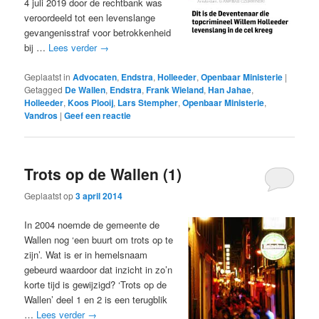
4 juli 2019 door de rechtbank was
veroordeeld tot een levenslange
gevangenisstraf voor betrokkenheid
bij …
Lees verder
→
Geplaatst in
Advocaten
,
Endstra
,
Holleeder
,
Openbaar Ministerie
|
Getagged
De Wallen
,
Endstra
,
Frank Wieland
,
Han Jahae
,
Holleeder
,
Koos Plooij
,
Lars Stempher
,
Openbaar Ministerie
,
Vandros
|
Geef een reactie
Trots op de Wallen (1)
Geplaatst op
3 april 2014
In 2004 noemde de gemeente de
Wallen nog ‘een buurt om trots op te
zijn’. Wat is er in hemelsnaam
gebeurd waardoor dat inzicht in zo’n
korte tijd is gewijzigd? ‘Trots op de
Wallen’ deel 1 en 2 is een terugblik
…
Lees verder
→