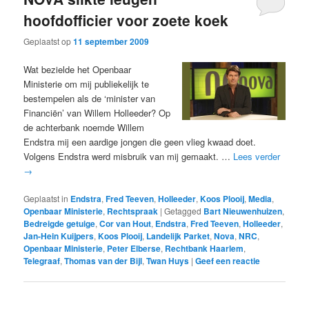
hoofdofficier voor zoete koek
Geplaatst op
11 september 2009
Wat bezielde het Openbaar
Ministerie om mij publiekelijk te
bestempelen als de ‘minister van
Financiën’ van Willem Holleeder? Op
de achterbank noemde Willem
Endstra mij een aardige jongen die geen vlieg kwaad doet.
Volgens Endstra werd misbruik van mij gemaakt. …
Lees verder
→
Geplaatst in
Endstra
,
Fred Teeven
,
Holleeder
,
Koos Plooij
,
Media
,
Openbaar Ministerie
,
Rechtspraak
|
Getagged
Bart Nieuwenhuizen
,
Bedreigde getuige
,
Cor van Hout
,
Endstra
,
Fred Teeven
,
Holleeder
,
Jan-Hein Kuijpers
,
Koos Plooij
,
Landelijk Parket
,
Nova
,
NRC
,
Openbaar Ministerie
,
Peter Elberse
,
Rechtbank Haarlem
,
Telegraaf
,
Thomas van der Bijl
,
Twan Huys
|
Geef een reactie