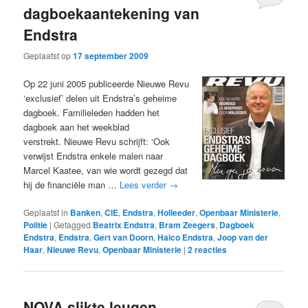
dagboekaantekening van
Endstra
Geplaatst op
17 september 2009
Op 22 juni 2005 publiceerde Nieuwe Revu
‘exclusief’ delen uit Endstra’s geheime
dagboek. Familieleden hadden het
dagboek aan het weekblad
verstrekt. Nieuwe Revu schrijft: ‘Ook
verwijst Endstra enkele malen naar
Marcel Kaatee, van wie wordt gezegd dat
hij de financiële man …
Lees verder
→
Geplaatst in
Banken
,
CIE
,
Endstra
,
Holleeder
,
Openbaar Ministerie
,
Politie
|
Getagged
Beatrix Endstra
,
Bram Zeegers
,
Dagboek
Endstra
,
Endstra
,
Gert van Doorn
,
Haico Endstra
,
Joop van der
Haar
,
Nieuwe Revu
,
Openbaar Ministerie
|
2
reacties
NOVA slikte leugen