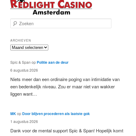
Z
o
e
k
ARCHIEVEN
e
Archieven
n
Spic & Span
op
Politie aan de deur
6 augustus 2026
Niets meer dan een ordinaire poging van intimidatie van
een bedenkelijk niveau. Zou er maar niet van wakker
liggen want…
MK
op
Door blijven procederen als laatste gok
1 augustus 2026
Dank voor de mental support Spic & Span! Hopelijk komt