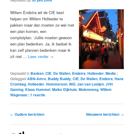
30 juni 2009
Willem Endstra wil de CIE best
helpen om Willem Holleeder te
pakken maar dan moeten ze wel met
een plan komen, een
complotplan. ‘Jullie moeten gewoon
een plan bedenken. Ja, ik bedoel ik
kan zelf plannen bedenken maar ik
zit niet …
Lees verder
→
Geplaatst in
Banken
,
CIE
,
De Wallen
,
Endstra
,
Holleeder
,
Media
|
Getagged
ABN-Amro
,
Buddy Buddy
,
CIE
,
De Wallen
,
Endstra
,
Hans
Crombag
,
Holleeder
,
Hommerson
,
ING
,
Jan van Looijen
,
JVH
Gaming
,
Klaas Hummel
,
Maike Dijkhuis
,
Molensteeg
,
Willem
Wagenaar
|
1
reactie
Bericht
←
Oudere berichten
Nieuwere berichten
→
navigatie