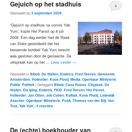
Gejuich op het stadhuis
4
Geplaatst op
3 september 2009
‘Gejuich op stadhuis na vonnis Yab
Yum’, kopte Het Parool op 8 juli
2009. Een dag eerder had de Raad
van State geoordeeld dat het
beroemde bordeel Yab Yum terecht
was gesloten door de gemeente. De
uitspraak kan op het …
Lees verder
→
Geplaatst in
Bibob
,
De Wallen
,
Endstra
,
Fred Teeven
,
Gemeente
Amsterdam
,
Holleeder
,
Koos Plooij
,
Media
,
Openbaar Ministerie
,
Politie
,
Politiek
|
Getagged
Bibob
,
Casa Rosso
,
Citypeak
,
De
Wallen
,
Els Iping
,
Endstra
,
FIOD
,
Fred Teeven
,
Het Parool
,
Holleeder
,
Jan Otten
,
Job Cohen
,
Kolbak
,
Koos Plooij
,
Lodewijk
Asscher
,
Openbaar Ministerie
,
PvdA
,
Thomas van der Bijl
,
Van
Traa
,
Yab Yum
|
4
reacties
De (echte) boekhouder van