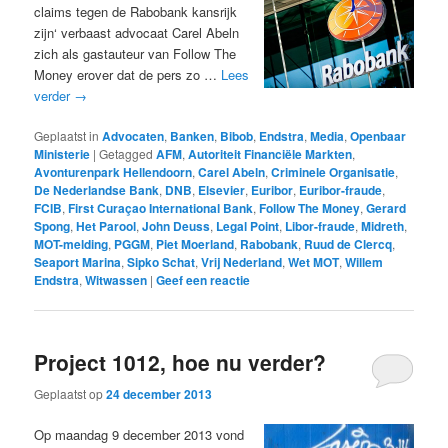
claims tegen de Rabobank kansrijk
zijn‘ verbaast advocaat Carel Abeln
zich als gastauteur van Follow The
Money erover dat de pers zo …
Lees
verder
→
Geplaatst in
Advocaten
,
Banken
,
Bibob
,
Endstra
,
Media
,
Openbaar
Ministerie
|
Getagged
AFM
,
Autoriteit Financiële Markten
,
Avonturenpark Hellendoorn
,
Carel Abeln
,
Criminele Organisatie
,
De Nederlandse Bank
,
DNB
,
Elsevier
,
Euribor
,
Euribor-fraude
,
FCIB
,
First Curaçao International Bank
,
Follow The Money
,
Gerard
Spong
,
Het Parool
,
John Deuss
,
Legal Point
,
Libor-fraude
,
Midreth
,
MOT-melding
,
PGGM
,
Piet Moerland
,
Rabobank
,
Ruud de Clercq
,
Seaport Marina
,
Sipko Schat
,
Vrij Nederland
,
Wet MOT
,
Willem
Endstra
,
Witwassen
|
Geef een reactie
Project 1012, hoe nu verder?
Geplaatst op
24 december 2013
Op maandag 9 december 2013 vond