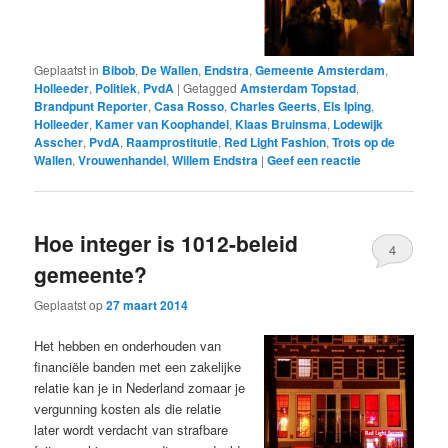
Geplaatst in
Bibob
,
De Wallen
,
Endstra
,
Gemeente Amsterdam
,
Holleeder
,
Politiek
,
PvdA
|
Getagged
Amsterdam Topstad
,
Brandpunt Reporter
,
Casa Rosso
,
Charles Geerts
,
Els Iping
,
Holleeder
,
Kamer van Koophandel
,
Klaas Bruinsma
,
Lodewijk
Asscher
,
PvdA
,
Raamprostitutie
,
Red Light Fashion
,
Trots op de
Wallen
,
Vrouwenhandel
,
Willem Endstra
|
Geef een reactie
Hoe integer is 1012-beleid
4
gemeente?
Geplaatst op
27 maart 2014
Het hebben en onderhouden van
financiële banden met een zakelijke
relatie kan je in Nederland zomaar je
vergunning kosten als die relatie
later wordt verdacht van strafbare