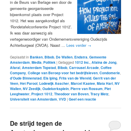
in de Beurs van Berlage een door de
gemeente georganiseerde
bijeenkomst plaats over Project
1012. Het was aangekondigd als
‘Rondetafelconferentie Project 1012’.
Ik was daar aanwezig als
vertegenwoordiger van Ondernemersvereniging Oudezijds
Achterburgwal (OVOA). Naast …
Lees verder
→
Geplaatst in
Banken
,
Bibob
,
De Wallen
,
Endstra
,
Gemeente
Amsterdam
,
Media
,
Politiek
|
Getagged
1012 Inc.
,
Afaina de Jong
,
Afarai
,
Amsterdam Topstad
,
Bibob
,
Carrousel Arcade
,
Coffee
Company
,
College van Beroep voor het bedrijfsleven
,
Condomerie
,
d’Oude Binnenstad
,
Els Iping
,
Frits van de Wereld
,
Gerrit van der
Veen
,
Het Parool
,
Lodewijk Asscher
,
Marcel Kaatee
,
Mata Hari
,
NV
Wallen
,
NV Zeedijk
,
Oudekerksplein
,
Pierre van Rossum
,
Piet
Leeghwater
,
Project 1012
,
Theodoor van Boven
,
Tracy Metz
,
Universiteit van Amsterdam
,
VVD
|
Geef een reactie
De strijd tegen de