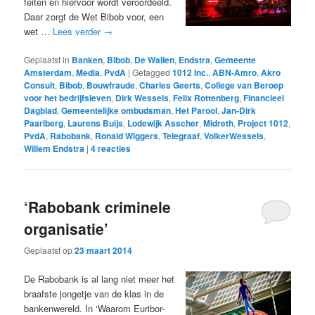
feiten en hiervoor wordt veroordeeld.
Daar zorgt de Wet Bibob voor, een
wet …
Lees verder
→
Geplaatst in
Banken
,
Bibob
,
De Wallen
,
Endstra
,
Gemeente
Amsterdam
,
Media
,
PvdA
|
Getagged
1012 Inc.
,
ABN-Amro
,
Akro
Consult
,
Bibob
,
Bouwfraude
,
Charles Geerts
,
College van Beroep
voor het bedrijfsleven
,
Dirk Wessels
,
Felix Rottenberg
,
Financieel
Dagblad
,
Gemeentelijke ombudsman
,
Het Parool
,
Jan-Dirk
Paarlberg
,
Laurens Buijs
,
Lodewijk Asscher
,
Midreth
,
Project 1012
,
PvdA
,
Rabobank
,
Ronald Wiggers
,
Telegraaf
,
VolkerWessels
,
Willem Endstra
|
4
reacties
‘Rabobank criminele
organisatie’
Geplaatst op
23 maart 2014
De Rabobank is al lang niet meer het
braafste jongetje van de klas in de
bankenwereld. In ‘Waarom Euribor-