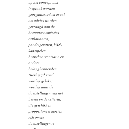
op het concept ook
inspraak worden
georganiseerd en er zal
om advies worden
gevraagd aan de
bestuurscommissies,
exploitanten,
pandeigenaren, VAN-
kansspelen
brancheorganisatie en
andere
belanghebbenden.
Hierbij zal goed
worden gekeken
worden naar de
doelstellingen van het
beleid en de criteria,
die geschikt en
proportioneel moeten
zijn om de
doelstellingen te