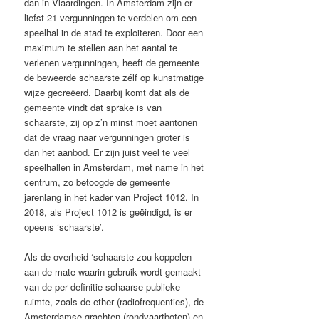
dan in Vlaardingen. In Amsterdam zijn er
liefst 21 vergunningen te verdelen om een
speelhal in de stad te exploiteren. Door een
maximum te stellen aan het aantal te
verlenen vergunningen, heeft de gemeente
de beweerde schaarste zélf op kunstmatige
wijze gecreëerd. Daarbij komt dat als de
gemeente vindt dat sprake is van
schaarste, zij op z’n minst moet aantonen
dat de vraag naar vergunningen groter is
dan het aanbod. Er zijn juist veel te veel
speelhallen in Amsterdam, met name in het
centrum, zo betoogde de gemeente
jarenlang in het kader van Project 1012. In
2018, als Project 1012 is geëindigd, is er
opeens ‘schaarste’.
Als de overheid ‘schaarste zou koppelen
aan de mate waarin gebruik wordt gemaakt
van de per definitie schaarse publieke
ruimte, zoals de ether (radiofrequenties), de
Amsterdamse grachten (rondvaartboten) en