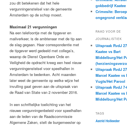
zou dit betekenen dat het hele
gokbedrijf Kaatee
vergunningenstelsel van de gemeente
Crimesite: Beroep
Amsterdam op de schop moest.
ongegrond verkla
Maximaal 21 vergunningen
RAAD VOOR DE
Na een telefoontje met de tipgever en
mailverkeer, is de ambtenaar met de tip aan
JOURNALISTIEK
de slag gegaan. Haar correspondentie met
Uitspraak RvdJ 27
de tipgever werd gedeeld met collega’s,
Kaatee vs Bart
waarop de Dienst Openbare Orde en
Middelburg/Het P
Veiligheid de opdracht kreeg een heel nieuw
(herzieningsverzo
vergunningenstelsel voor speelhallen in
Uitspraak RvdJ 27
Amsterdam te bedenken. Acht maanden
Marcel Kaatee vs 
later weet de gemeente op welke wijze het
Vugts/Het Parool
invulling gaat geven aan de uitspraak van
Uitspraak RvdJ 7-
de Raad van State van 2 november 2016.
Marcel Kaatee vs 
Middelburg/Het P
In een schriftelijke toelichting van het
nieuwe vergunningenbeleid voor speelhallen
TAGS
aan de leden van de Raadscommissie
Astrid Holleeder
Algemene Zaken, stelt de burgemeester op