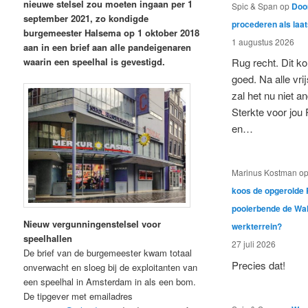
nieuwe stelsel zou moeten ingaan per 1
Spic & Span
op
Door
september 2021, zo kondigde
procederen als laat
burgemeester Halsema op 1 oktober 2018
1 augustus 2026
aan in een brief aan alle pandeigenaren
Rug recht. Dit k
waarin een speelhal is gevestigd.
goed. Na alle vri
zal het nu niet an
Sterkte voor jou P
en…
Marinus Kostman
o
koos de opgerold
pooierbende de Wal
Nieuw vergunningenstelsel voor
werkterrein?
speelhallen
27 juli 2026
De brief van de burgemeester kwam totaal
Precies dat!
onverwacht en sloeg bij de exploitanten van
een speelhal in Amsterdam in als een bom.
De tipgever met emailadres