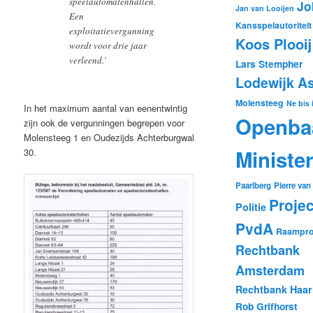
speelautomatenhallen.
Jo
Jan van Looijen
Een
Kansspelautoriteit
exploitatievergunning
Koos Plooij
wordt voor drie jaar
verleend.’
Lars Stempher
Lodewijk A
Molensteeg
Ne bis 
In het maximum aantal van eenentwintig
Openba
zijn ook de vergunningen begrepen voor
Molensteeg 1 en Oudezijds Achterburgwal
Minister
30.
Paarlberg
Pierre va
Projec
Politie
PvdA
Raampros
Rechtbank
Amsterdam
Rechtbank Haa
Rob Grifhorst