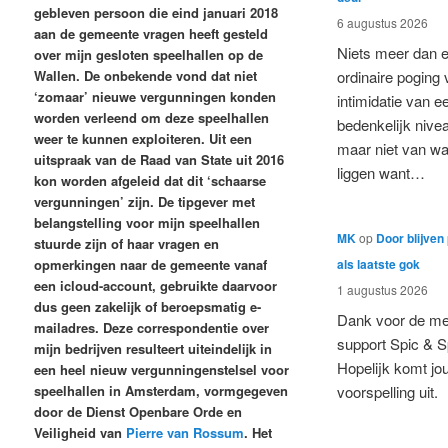
gebleven persoon die eind januari 2018
6 augustus 2026
aan de gemeente vragen heeft gesteld
Niets meer dan 
over mijn gesloten speelhallen op de
Wallen. De onbekende vond dat niet
ordinaire poging
‘zomaar’ nieuwe vergunningen konden
intimidatie van e
worden verleend om deze speelhallen
bedenkelijk nive
weer te kunnen exploiteren. Uit een
maar niet van w
uitspraak van de Raad van State uit 2016
liggen want…
kon worden afgeleid dat dit ‘schaarse
vergunningen’ zijn. De tipgever met
belangstelling voor mijn speelhallen
MK
op
Door blijven
stuurde zijn of haar vragen en
als laatste gok
opmerkingen naar de gemeente vanaf
een icloud-account, gebruikte daarvoor
1 augustus 2026
dus geen zakelijk of beroepsmatig e-
Dank voor de me
mailadres. Deze correspondentie over
support Spic & S
mijn bedrijven resulteert uiteindelijk in
Hopelijk komt jo
een heel nieuw vergunningenstelsel voor
speelhallen in Amsterdam, vormgegeven
voorspelling uit.
door de Dienst Openbare Orde en
Veiligheid van
Pierre van Rossum
. Het