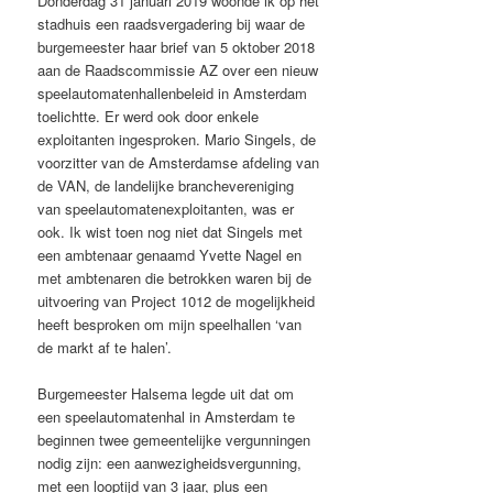
Donderdag 31 januari 2019 woonde ik op het
stadhuis een raadsvergadering bij waar de
burgemeester haar brief van 5 oktober 2018
aan de Raadscommissie AZ over een nieuw
speelautomatenhallenbeleid in Amsterdam
toelichtte. Er werd ook door enkele
exploitanten ingesproken. Mario Singels, de
voorzitter van de Amsterdamse afdeling van
de VAN, de landelijke branchevereniging
van speelautomatenexploitanten, was er
ook. Ik wist toen nog niet dat Singels met
een ambtenaar genaamd Yvette Nagel en
met ambtenaren die betrokken waren bij de
uitvoering van Project 1012 de mogelijkheid
heeft besproken om mijn speelhallen ‘van
de markt af te halen’.
Burgemeester Halsema legde uit dat om
een speelautomatenhal in Amsterdam te
beginnen twee gemeentelijke vergunningen
nodig zijn: een aanwezigheidsvergunning,
met een looptijd van 3 jaar, plus een