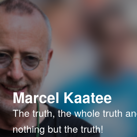
Spring
naar
de
primaire
inhoud
Marcel Kaatee
The truth, the whole truth a
nothing but the truth!