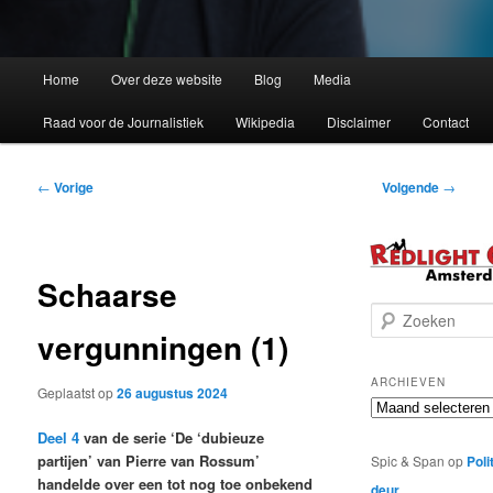
Home
Over deze website
Blog
Media
Raad voor de Journalistiek
Wikipedia
Disclaimer
Contact
Bericht
←
Vorige
Volgende
→
navigatie
Schaarse
Z
vergunningen (1)
o
e
k
ARCHIEVEN
Geplaatst op
26 augustus 2024
e
Archieven
n
Deel 4
van de serie ‘De ‘dubieuze
partijen’ van Pierre van Rossum’
Spic & Span
op
Poli
handelde over een tot nog toe onbekend
deur