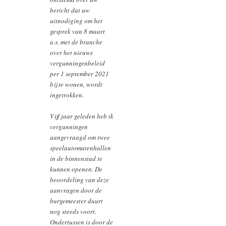
bericht dat uw
uitnodiging om het
gesprek van 8 maart
a.s. met de branche
over het nieuwe
vergunningenbeleid
per 1 september 2021
bij te wonen, wordt
ingetrokken.
Vijf jaar geleden heb ik
vergunningen
aangevraagd om twee
speelautomatenhallen
in de binnenstad te
kunnen openen. De
beoordeling van deze
aanvragen door de
burgemeester duurt
nog steeds voort.
Ondertussen is door de