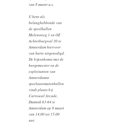
van 8 maart a.s.
U bent als
belanghebbende van
de speelhallen
Molensteeg 1 en OZ
Achterburgwal 30 te
Amsterdam hiervoor
van harte uitgenodigd.
De bijeenkomst met de
burgemeester en de
exploitanten van
Amsterdamse
speelautomatenhallen
vindt plaats bij
Carrousel Arcade,
Damrak 63-64 te
Amsterdam op 8 maart
van 14.00 tot 15.00
uur.