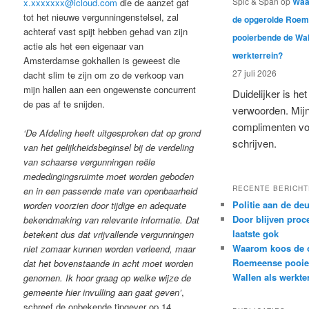
Spic & Span
op
Waa
x.xxxxxxx@icloud.com
die de aanzet gaf
tot het nieuwe vergunningenstelsel, zal
de opgerolde Roe
achteraf vast spijt hebben gehad van zijn
pooierbende de Wal
actie als het een eigenaar van
werkterrein?
Amsterdamse gokhallen is geweest die
27 juli 2026
dacht slim te zijn om zo de verkoop van
mijn hallen aan een ongewenste concurrent
Duidelijker is het 
de pas af te snijden.
verwoorden. Mij
complimenten voo
‘De Afdeling heeft uitgesproken dat op grond
schrijven.
van het gelijkheidsbeginsel bij de verdeling
van schaarse vergunningen reële
mededingingsruimte moet worden geboden
RECENTE BERICH
en in een passende mate van openbaarheid
Politie aan de deu
worden voorzien door tijdige en adequate
Door blijven proc
bekendmaking van relevante informatie. Dat
laatste gok
betekent dus dat vrijvallende vergunningen
Waarom koos de 
niet zomaar kunnen worden verleend, maar
Roemeense pooie
dat het bovenstaande in acht moet worden
Wallen als werkte
genomen. Ik hoor graag op welke wijze de
gemeente hier invulling aan gaat geven’
,
schreef de onbekende tipgever op 14