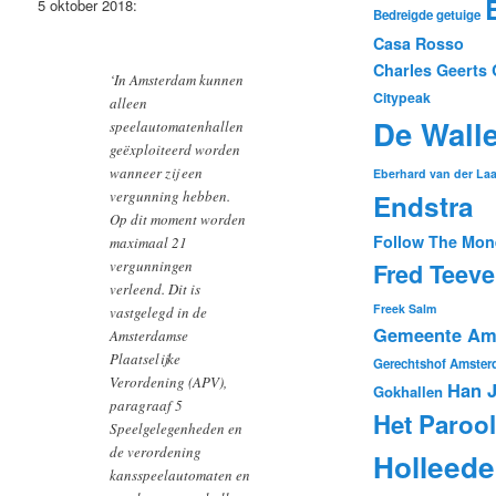
5 oktober 2018:
Bedreigde getuige
Casa Rosso
Charles Geerts
‘In Amsterdam kunnen
Citypeak
alleen
De Wall
speelautomatenhallen
geëxploiteerd worden
wanneer zij een
Eberhard van der La
vergunning hebben.
Endstra
Op dit moment worden
Follow The Mon
maximaal 21
vergunningen
Fred Teev
verleend. Dit is
Freek Salm
vastgelegd in de
Gemeente Am
Amsterdamse
Plaatselijke
Gerechtshof Amste
Verordening (APV),
Han 
Gokhallen
paragraaf 5
Het Parool
Speelgelegenheden en
de verordening
Holleede
kansspeelautomaten en