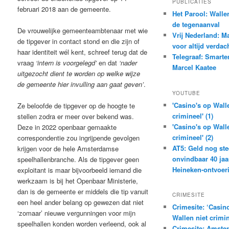
PUBLICATIES
februari 2018 aan de gemeente.
Het Parool: Walle
de tegenaanval
De vrouwelijke gemeenteambtenaar met wie
Vrij Nederland: M
de tipgever in contact stond en die zijn of
voor altijd verdac
haar identiteit wél kent, schreef terug dat de
Telegraaf: Smarte
vraag
‘intern is voorgelegd’
en dat
‘nader
Marcel Kaatee
uitgezocht dient te worden op welke wijze
de gemeente hier invulling aan gaat geven’
.
YOUTUBE
'Casino's op Wall
Ze beloofde de tipgever op de hoogte te
crimineel' (1)
stellen zodra er meer over bekend was.
'Casino's op Wall
Deze in 2022 openbaar gemaakte
crimineel' (2)
correspondentie zou ingrijpende gevolgen
AT5: Geld nog st
krijgen voor de hele Amsterdamse
onvindbaar 40 jaa
speelhallenbranche. Als de tipgever geen
Heineken-ontvoer
exploitant is maar bijvoorbeeld iemand die
werkzaam is bij het Openbaar Ministerie,
dan is de gemeente er middels die tip vanuit
CRIMESITE
een heel ander belang op gewezen dat niet
Crimesite: ‘Casin
‘zomaar’ nieuwe vergunningen voor mijn
Wallen niet crimin
speelhallen konden worden verleend, ook al
Crimesite: Amster