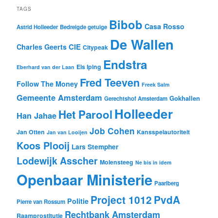
TAGS
Bibob
Casa Rosso
Astrid Holleeder
Bedreigde getuige
De Wallen
CIE
Charles Geerts
Citypeak
Endstra
Els Iping
Eberhard van der Laan
Fred Teeven
Follow The Money
Freek Salm
Gemeente Amsterdam
Gokhallen
Gerechtshof Amsterdam
Holleeder
Het Parool
Han Jahae
Job Cohen
Jan Otten
Kansspelautoriteit
Jan van Looijen
Koos Plooij
Lars Stempher
Lodewijk Asscher
Molensteeg
Ne bis in idem
Openbaar Ministerie
Paarlberg
Project 1012
PvdA
Politie
Pierre van Rossum
Rechtbank Amsterdam
Raamprostitutie