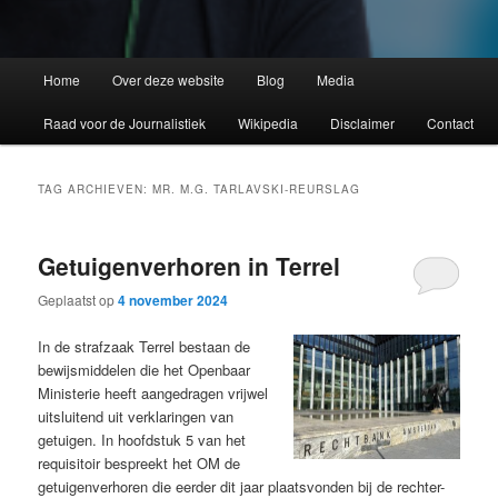
Home
Over deze website
Blog
Media
Raad voor de Journalistiek
Wikipedia
Disclaimer
Contact
TAG ARCHIEVEN:
MR. M.G. TARLAVSKI-REURSLAG
Getuigenverhoren in Terrel
Geplaatst op
4 november 2024
In de strafzaak Terrel bestaan de
bewijsmiddelen die het Openbaar
Ministerie heeft aangedragen vrijwel
uitsluitend uit verklaringen van
getuigen. In hoofdstuk 5 van het
requisitoir bespreekt het OM de
getuigenverhoren die eerder dit jaar plaatsvonden bij de rechter-