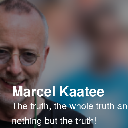
Spring
Spring
naar
naar
de
de
primaire
secundaire
inhoud
inhoud
Marcel Kaatee
The truth, the whole truth a
nothing but the truth!