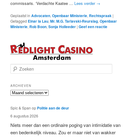
commissaris. ‘Verdachte Kaatee …
Lees verder
→
Geplaatst in
Advocaten
,
Openbaar Ministerie
,
Rechtspraak
|
Getagged
Einar la Lau
,
Mr. M.G. Tarlavski-Reurslag
,
Openbaar
Ministerie
,
Rob Boon
,
Sonja Holleeder
|
Geef een reactie
Z
o
e
k
ARCHIEVEN
e
Archieven
n
Spic & Span
op
Politie aan de deur
6 augustus 2026
Niets meer dan een ordinaire poging van intimidatie van
een bedenkelijk niveau. Zou er maar niet van wakker