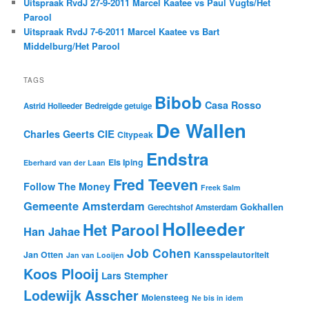
Uitspraak RvdJ 27-9-2011 Marcel Kaatee vs Paul Vugts/Het
Parool
Uitspraak RvdJ 7-6-2011 Marcel Kaatee vs Bart
Middelburg/Het Parool
TAGS
Bibob
Casa Rosso
Astrid Holleeder
Bedreigde getuige
De Wallen
CIE
Charles Geerts
Citypeak
Endstra
Els Iping
Eberhard van der Laan
Fred Teeven
Follow The Money
Freek Salm
Gemeente Amsterdam
Gokhallen
Gerechtshof Amsterdam
Holleeder
Het Parool
Han Jahae
Job Cohen
Jan Otten
Kansspelautoriteit
Jan van Looijen
Koos Plooij
Lars Stempher
Lodewijk Asscher
Molensteeg
Ne bis in idem