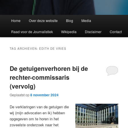
Home
Over deze website
Blog
Media
Raad voor de Journalistiek
Wikipedia
Disclaimer
Contact
TAG ARCHIEVEN:
EDITH DE VRIES
De getuigenverhoren bij de
rechter-commissaris
(vervolg)
Geplaatst op
8 november 2024
De verklaringen van de getuigen die
wij (mijn advocaten en ik) hebben
opgegeven om te horen in het
zoveelste onderzoek naar het