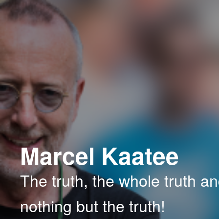
Spring
Spring
naar
naar
de
de
primaire
secundaire
inhoud
inhoud
Marcel Kaatee
The truth, the whole truth a
nothing but the truth!