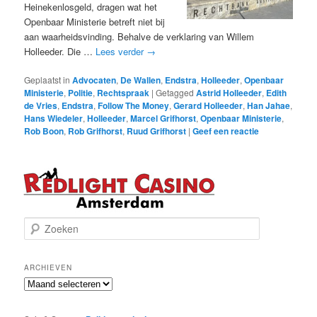
Heinekenlosgeld, dragen wat het
Openbaar Ministerie betreft niet bij
aan waarheidsvinding. Behalve de verklaring van Willem
Holleeder. Die …
Lees verder
→
Geplaatst in
Advocaten
,
De Wallen
,
Endstra
,
Holleeder
,
Openbaar
Ministerie
,
Politie
,
Rechtspraak
|
Getagged
Astrid Holleeder
,
Edith
de Vries
,
Endstra
,
Follow The Money
,
Gerard Holleeder
,
Han Jahae
,
Hans Wiedeler
,
Holleeder
,
Marcel Grifhorst
,
Openbaar Ministerie
,
Rob Boon
,
Rob Grifhorst
,
Ruud Grifhorst
|
Geef een reactie
Z
o
e
k
ARCHIEVEN
e
Archieven
n