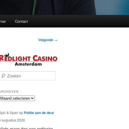
imer
Contact
Volgende
→
Z
o
e
k
ARCHIEVEN
e
Archieven
n
Spic & Span
op
Politie aan de deur
6 augustus 2026
Niets meer dan een ordinaire