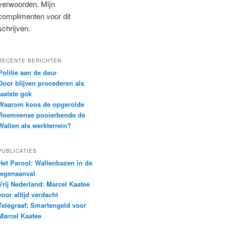
verwoorden. Mijn
complimenten voor dit
schrijven.
RECENTE BERICHTEN
Politie aan de deur
Door blijven procederen als
laatste gok
Waarom koos de opgerolde
Roemeense pooierbende de
Wallen als werkterrein?
PUBLICATIES
Het Parool: Wallenbazen in de
tegenaanval
Vrij Nederland: Marcel Kaatee
voor altijd verdacht
Telegraaf: Smartengeld voor
Marcel Kaatee