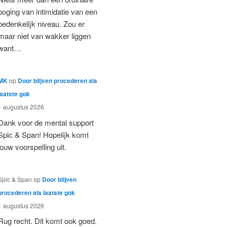
poging van intimidatie van een
bedenkelijk niveau. Zou er
maar niet van wakker liggen
want…
MK
op
Door blijven procederen als
laatste gok
1 augustus 2026
Dank voor de mental support
Spic & Span! Hopelijk komt
jouw voorspelling uit.
Spic & Span
op
Door blijven
procederen als laatste gok
1 augustus 2026
Rug recht. Dit komt ook goed.