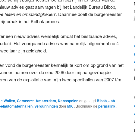
ieuw advies gaat aanvragen bij het Landelijk Bureau Bibob,
we feiten en omstandigheden’
. Daarmee doelt de burgemeester
vrijspraak in het Kolbak-proces.
er een nieuw advies wenselijk omdat het bestaande advies,
erouderd. Het voorgaande advies was namelijk uitgebracht op 4
wee jaar zijn geldigheid.
n vond de burgemeester kennelijk te kort om op grond van het
e kunnen nemen over de eind 2006 door mij aangevraagde
ren van de exploitatie van mijn twee speelhallen van 2007 t/m
e Wallen
,
Gemeente Amsterdam
,
Kansspelen
en getagd
Bibob
,
Job
eelautomatenhallen
,
Vergunningen
door
MK
. Bookmark de
permalink
.