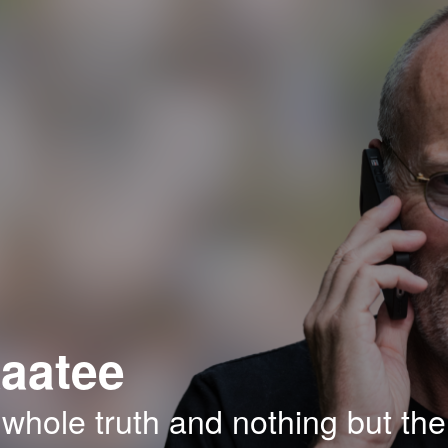
aatee
 whole truth and nothing but the 