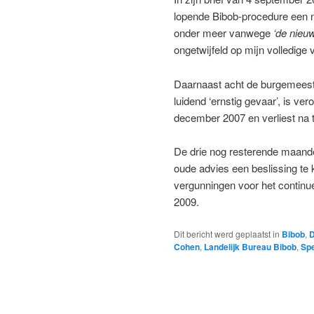
lopende Bibob-procedure een n
onder meer vanwege
‘de nieu
ongetwijfeld op mijn volledige 
Daarnaast acht de burgemeest
luidend ‘ernstig gevaar’, is v
december 2007 en verliest na t
De drie nog resterende maande
oude advies een beslissing t
vergunningen voor het continue
2009.
Dit bericht werd geplaatst in
Bibob
,
D
Cohen
,
Landelijk Bureau Bibob
,
Sp