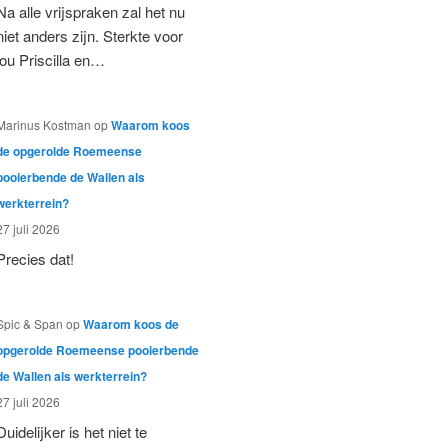
Na alle vrijspraken zal het nu
niet anders zijn. Sterkte voor
jou Priscilla en…
Marinus Kostman
op
Waarom koos
de opgerolde Roemeense
pooierbende de Wallen als
werkterrein?
27 juli 2026
Precies dat!
Spic & Span
op
Waarom koos de
opgerolde Roemeense pooierbende
de Wallen als werkterrein?
27 juli 2026
Duidelijker is het niet te