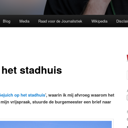
Blog
Media
Raad voor de Journalistiek
Wikipedia
Discla
 het stadhuis
ejuich op het stadhuis
’, waarin ik mij afvroeg waarom het
a mijn vrijspraak, stuurde de burgemeester een brief naar