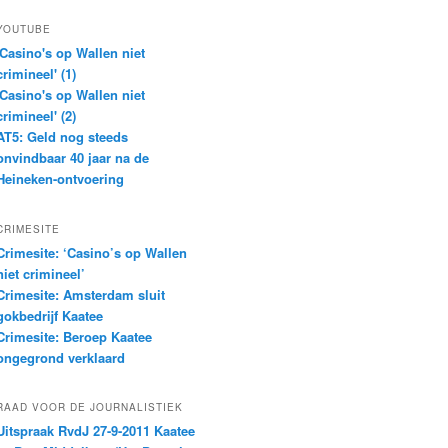
YOUTUBE
'Casino's op Wallen niet
crimineel' (1)
'Casino's op Wallen niet
crimineel' (2)
AT5: Geld nog steeds
onvindbaar 40 jaar na de
Heineken-ontvoering
CRIMESITE
Crimesite: ‘Casino’s op Wallen
niet crimineel’
Crimesite: Amsterdam sluit
gokbedrijf Kaatee
Crimesite: Beroep Kaatee
ongegrond verklaard
RAAD VOOR DE JOURNALISTIEK
Uitspraak RvdJ 27-9-2011 Kaatee