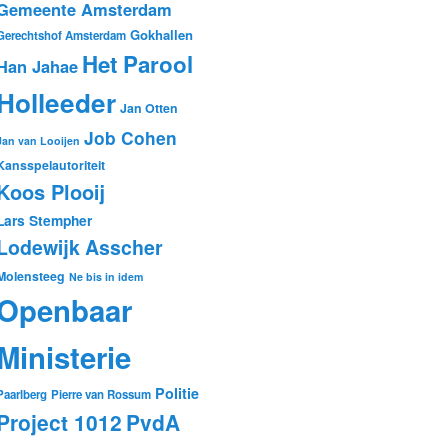
Gemeente Amsterdam
Gokhallen
Gerechtshof Amsterdam
Het Parool
Han Jahae
Holleeder
Jan Otten
Job Cohen
Jan van Looijen
Kansspelautoriteit
Koos Plooij
Lars Stempher
Lodewijk Asscher
Molensteeg
Ne bis in idem
Openbaar
Ministerie
Politie
Paarlberg
Pierre van Rossum
Project 1012
PvdA