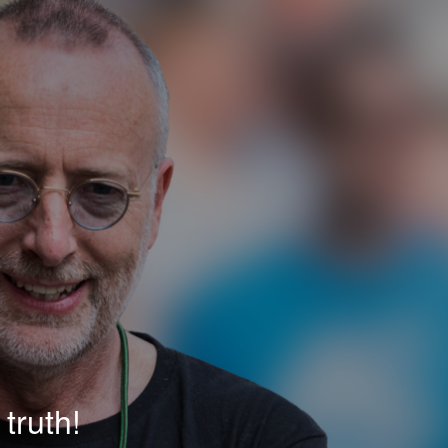
truth!