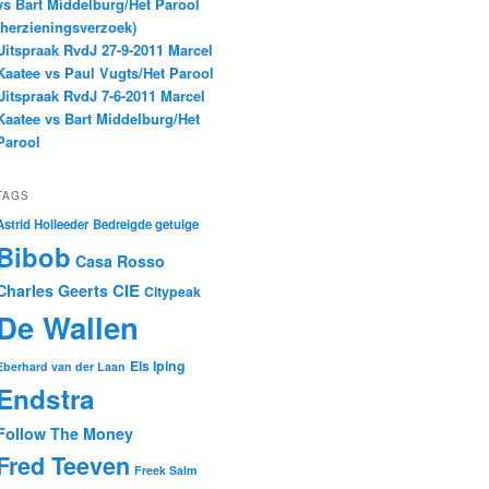
vs Bart Middelburg/Het Parool
(herzieningsverzoek)
Uitspraak RvdJ 27-9-2011 Marcel
Kaatee vs Paul Vugts/Het Parool
Uitspraak RvdJ 7-6-2011 Marcel
Kaatee vs Bart Middelburg/Het
Parool
TAGS
Astrid Holleeder
Bedreigde getuige
Bibob
Casa Rosso
CIE
Charles Geerts
Citypeak
De Wallen
Els Iping
Eberhard van der Laan
Endstra
Follow The Money
Fred Teeven
Freek Salm