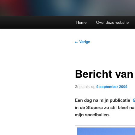
Home
Over deze website
Bericht
←
Vorige
navigatie
Bericht van
Geplaatst op
9 september 2009
Een dag na mijn publicatie ‘
G
in de Stopera zo stil bleef n
mijn speelhallen.