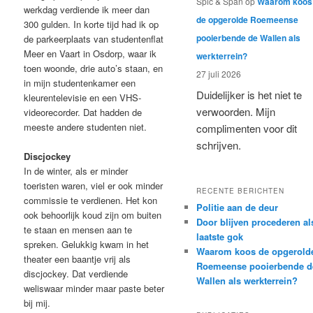
Spic & Span
op
Waarom koos
werkdag verdiende ik meer dan
de opgerolde Roemeense
300 gulden. In korte tijd had ik op
pooierbende de Wallen als
de parkeerplaats van studentenflat
Meer en Vaart in Osdorp, waar ik
werkterrein?
toen woonde, drie auto’s staan, en
27 juli 2026
in mijn studentenkamer een
Duidelijker is het niet te
kleurentelevisie en een VHS-
verwoorden. Mijn
videorecorder. Dat hadden de
meeste andere studenten niet.
complimenten voor dit
schrijven.
Discjockey
In de winter, als er minder
toeristen waren, viel er ook minder
RECENTE BERICHTEN
commissie te verdienen. Het kon
Politie aan de deur
ook behoorlijk koud zijn om buiten
Door blijven procederen al
te staan en mensen aan te
laatste gok
spreken. Gelukkig kwam in het
Waarom koos de opgerold
theater een baantje vrij als
Roemeense pooierbende d
discjockey. Dat verdiende
Wallen als werkterrein?
weliswaar minder maar paste beter
bij mij.