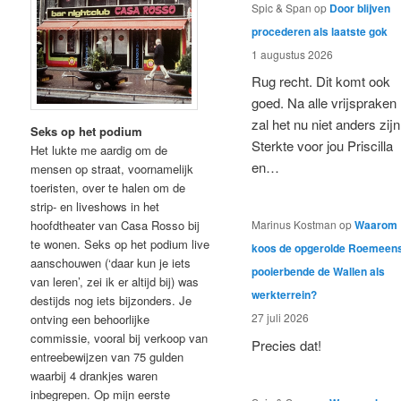
Spic & Span
op
Door blijven
procederen als laatste gok
1 augustus 2026
Rug recht. Dit komt ook
goed. Na alle vrijspraken
zal het nu niet anders zijn
Seks op het podium
Sterkte voor jou Priscilla
Het lukte me aardig om de
en…
mensen op straat, voornamelijk
toeristen, over te halen om de
strip- en liveshows in het
hoofdtheater van Casa Rosso bij
Marinus Kostman
op
Waarom
te wonen. Seks op het podium live
koos de opgerolde Roemeen
aanschouwen (‘daar kun je iets
pooierbende de Wallen als
van leren’, zei ik er altijd bij) was
werkterrein?
destijds nog iets bijzonders. Je
27 juli 2026
ontving een behoorlijke
commissie, vooral bij verkoop van
Precies dat!
entreebewijzen van 75 gulden
waarbij 4 drankjes waren
inbegrepen. Op mijn eerste