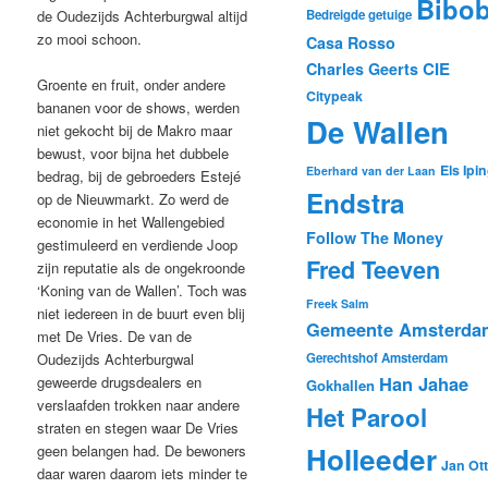
Bibo
de Oudezijds Achterburgwal altijd
Bedreigde getuige
zo mooi schoon.
Casa Rosso
CIE
Charles Geerts
Groente en fruit, onder andere
Citypeak
bananen voor de shows, werden
De Wallen
niet gekocht bij de Makro maar
bewust, voor bijna het dubbele
Els Ipi
Eberhard van der Laan
bedrag, bij de gebroeders Estejé
Endstra
op de Nieuwmarkt. Zo werd de
economie in het Wallengebied
Follow The Money
gestimuleerd en verdiende Joop
Fred Teeven
zijn reputatie als de ongekroonde
‘Koning van de Wallen’. Toch was
Freek Salm
niet iedereen in de buurt even blij
Gemeente Amsterda
met De Vries. De van de
Oudezijds Achterburgwal
Gerechtshof Amsterdam
Han Jahae
geweerde drugsdealers en
Gokhallen
verslaafden trokken naar andere
Het Parool
straten en stegen waar De Vries
Holleeder
geen belangen had. De bewoners
Jan Ot
daar waren daarom iets minder te