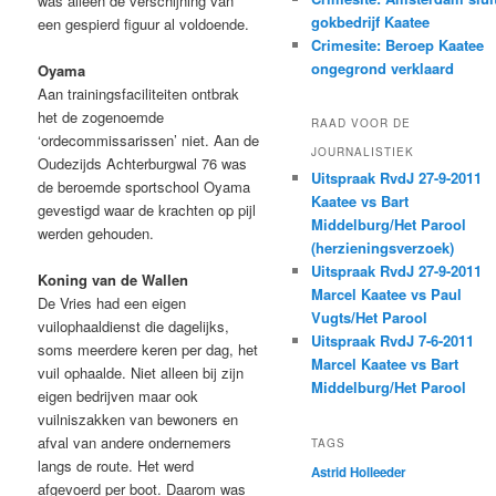
was alleen de verschijning van
gokbedrijf Kaatee
een gespierd figuur al voldoende.
Crimesite: Beroep Kaatee
ongegrond verklaard
Oyama
Aan trainingsfaciliteiten ontbrak
het de zogenoemde
RAAD VOOR DE
‘ordecommissarissen’ niet. Aan de
JOURNALISTIEK
Oudezijds Achterburgwal 76 was
Uitspraak RvdJ 27-9-2011
de beroemde sportschool Oyama
Kaatee vs Bart
gevestigd waar de krachten op pijl
Middelburg/Het Parool
werden gehouden.
(herzieningsverzoek)
Uitspraak RvdJ 27-9-2011
Koning van de Wallen
Marcel Kaatee vs Paul
De Vries had een eigen
Vugts/Het Parool
vuilophaaldienst die dagelijks,
Uitspraak RvdJ 7-6-2011
soms meerdere keren per dag, het
Marcel Kaatee vs Bart
vuil ophaalde. Niet alleen bij zijn
Middelburg/Het Parool
eigen bedrijven maar ook
vuilniszakken van bewoners en
afval van andere ondernemers
TAGS
langs de route. Het werd
Astrid Holleeder
afgevoerd per boot. Daarom was