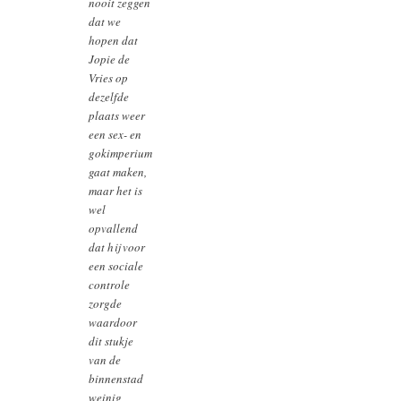
nooit zeggen
dat we
hopen dat
Jopie de
Vries op
dezelfde
plaats weer
een sex- en
gokimperium
gaat maken,
maar het is
wel
opvallend
dat hij voor
een sociale
controle
zorgde
waardoor
dit stukje
van de
binnenstad
weinig