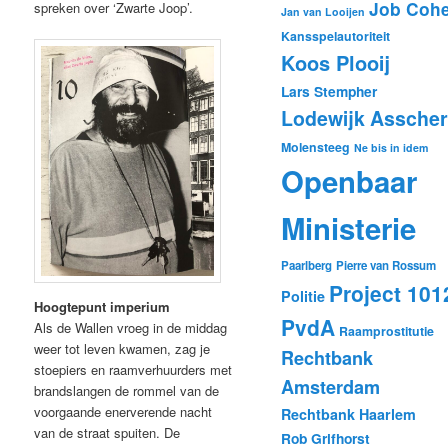
Job Coh
spreken over ‘Zwarte Joop’.
Jan van Looijen
Kansspelautoriteit
Koos Plooij
Lars Stempher
Lodewijk Asscher
Molensteeg
Ne bis in idem
Openbaar
Ministerie
Paarlberg
Pierre van Rossum
Project 101
Politie
Hoogtepunt imperium
PvdA
Als de Wallen vroeg in de middag
Raamprostitutie
weer tot leven kwamen, zag je
Rechtbank
stoepiers en raamverhuurders met
Amsterdam
brandslangen de rommel van de
voorgaande enerverende nacht
Rechtbank Haarlem
van de straat spuiten. De
Rob Grifhorst