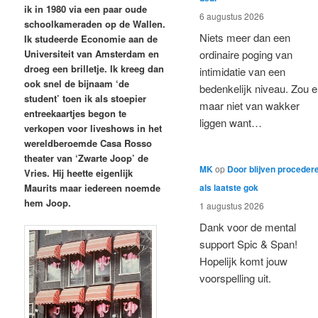
ik in 1980 via een paar oude
6 augustus 2026
schoolkameraden op de Wallen.
Niets meer dan een
Ik studeerde Economie aan de
Universiteit van Amsterdam en
ordinaire poging van
droeg een brilletje. Ik kreeg dan
intimidatie van een
ook snel de bijnaam ‘de
bedenkelijk niveau. Zou e
student’ toen ik als stoepier
maar niet van wakker
entreekaartjes begon te
liggen want…
verkopen voor liveshows in het
wereldberoemde Casa Rosso
theater van ‘Zwarte Joop’ de
MK
op
Door blijven proceder
Vries. Hij heette eigenlijk
als laatste gok
Maurits maar iedereen noemde
hem Joop.
1 augustus 2026
Dank voor de mental
support Spic & Span!
Hopelijk komt jouw
voorspelling uit.