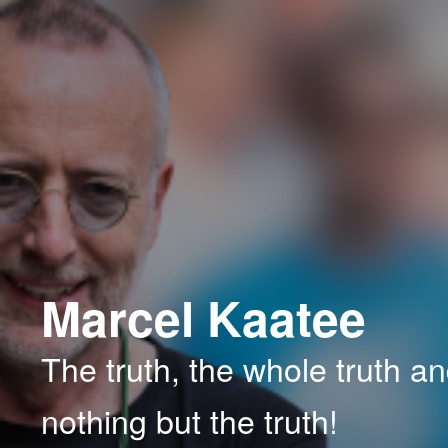
Spring
naar
de
primaire
inhoud
Marcel Kaatee
The truth, the whole truth a
nothing but the truth!