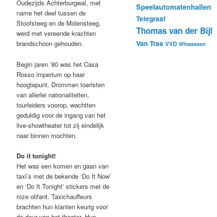
Oudezijds Achterburgwal, met
Speelautomatenhallen
name het deel tussen de
Telegraaf
Stoofsteeg en de Molensteeg,
Thomas van der Bijl
werd met vereende krachten
Van Traa
brandschoon gehouden.
VVD
Witwassen
Begin jaren ’80 was het Casa
Rosso imperium op haar
hoogtepunt. Drommen toeristen
van allerlei nationaliteiten,
tourleiders voorop, wachtten
geduldig voor de ingang van het
live-showtheater tot zij eindelijk
naar binnen mochten.
Do it tonight!
Het was een komen en gaan van
taxi’s met de bekende ‘Do It Now’
en ‘Do It Tonight’ stickers met de
roze olifant. Taxichauffeurs
brachten hun klanten keurig voor
de deur van het theater. Hun