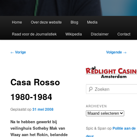
Home
Over deze website
Blog
Media
Raad voor de Journalistiek
Wikipedia
Disclaimer
Contact
Bericht
←
Vorige
Volgende
→
navigatie
Casa Rosso
Z
1980-1984
o
e
k
ARCHIEVEN
Geplaatst op
31 mei 2008
e
Archieven
n
Na te hebben gewerkt bij
veilinghuis Sotheby Mak van
Spic & Span
op
Politie aan de
Waay aan het Rokin, belandde
deur