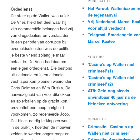
PUBLICATIES
Het Parool: Wallenbazen i
Ordedienst
de tegenaanval
De sfeer op de Wallen was uniek.
Vrij Nederland: Marcel Kaa
De Vries hield het deel waar hij
voor altijd verdacht
zijn commerciële belangen had vrij
Telegraaf: Smartengeld vo
van drugsdealers en verslaafden.
Marcel Kaatee
In een periode van corruptie bij
overheidsdiensten was de politie
je beste vriend zolang je maar
YOUTUBE
betaalde. De Vries had daarom
'Casino's op Wallen niet
een eigen ordedienst. Die bestond
crimineel' (1)
uit nationale en internationale
'Casino's op Wallen niet
vechtsportkampioenen waaronder
crimineel' (2)
Chris Dolman en Wim Ruska. De
AT5: Geld nog steeds
aanwezigheid van veel diknekken
onvindbaar 40 jaar na de
en spierballen op de gracht kon
Heineken-ontvoering
preventief een hoop narigheid
voorkomen, zo redeneerde Joop.
CRIMESITE
Dat bleek aardig te kloppen want
Crimesite: ‘Casino’s op
in de praktijk hoefden de mouwen
Wallen niet crimineel’
zelden te worden opgestroopt en
Crimesite: Amsterdam slui